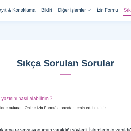
ayıt & Konaklama
Bildiri
Diğer İşlemler
İzin Formu
Sık
Sıkça Sorulan Sorular
azısını nasıl alabilirim ?
inde bulunan 'Online İzin Formu' alanından temin edebilirsiniz.
klama rezervasyonumun yapıldığı söyledi. İşlemlerimin yapıldığı