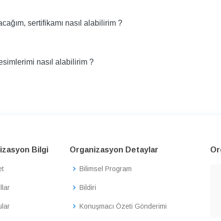
ağım, sertifikamı nasıl alabilirim ?
imlerimi nasıl alabilirim ?
zasyon Bilgi
Organizasyon Detaylar
Or
et
Bilimsel Program
llar
Bildiri
lar
Konuşmacı Özeti Gönderimi